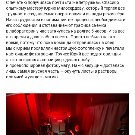
С печатью получилась почти «та же петрушка». Спасибо
опытному мастеру Юрию Милосердову, который терпел все
трудности создаваемые операторами и выпады режиссёра.
Из-за трудностей в понимании тех процесса, необходимости
его соблюдения и отставанием от графика съёмка
в лаборатории у нас затянулась на долгие 5 часов. И за всё
это время я даже забыл поесть. Просто не было на это
время, потому что пока команда отправилась на обед
мы с Юрием проявляли настоящую фотопленку и печатали
настоящие фотографии. Точнее Юрий все подготовил для
этого: выяснил экспозицию, сделал пробу
и проэкспонировал фотобумагу. Нам с ведущим досталась
лишь самая вкусная часть — окунуть листы в растворы
с химией и увидеть магию.